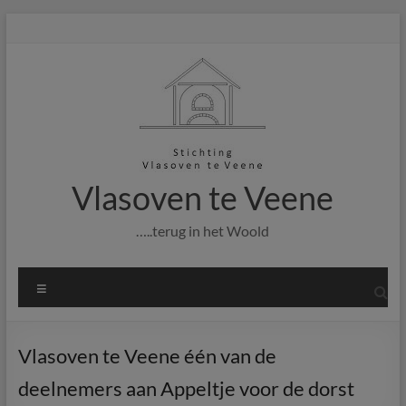
Ga
naar
de
inhoud
Vlasoven te Veene
…..terug in het Woold
Menu
Vlasoven te Veene één van de
deelnemers aan Appeltje voor de dorst