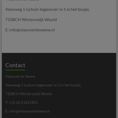
Veenweg 1 (schuin tegenover nr.1 in het bosje),
7108CH Winterswijk Woold
E: info@vlasoventeveene.nl
Contact
Vlasoven te Veene
Veenweg 1 (schuin tegenover nr.1 in het bosje),
7108CH Winterswijk Woold
T: +31 (6) 21821801
E: info@vlasoventeveene.nl