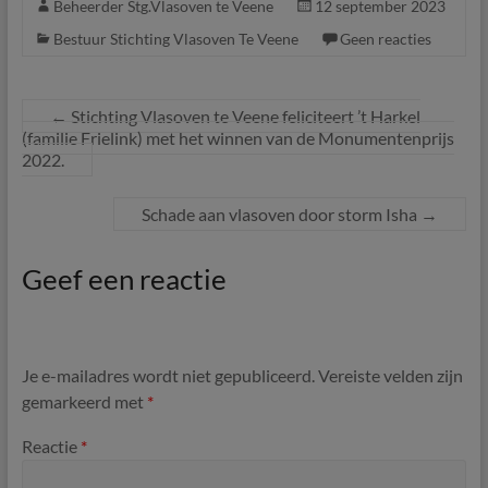
Beheerder Stg.Vlasoven te Veene
12 september 2023
Bestuur Stichting Vlasoven Te Veene
Geen reacties
←
Stichting Vlasoven te Veene feliciteert ’t Harkel
(familie Frielink) met het winnen van de Monumentenprijs
2022.
Schade aan vlasoven door storm Isha
→
Geef een reactie
Je e-mailadres wordt niet gepubliceerd.
Vereiste velden zijn
gemarkeerd met
*
Reactie
*