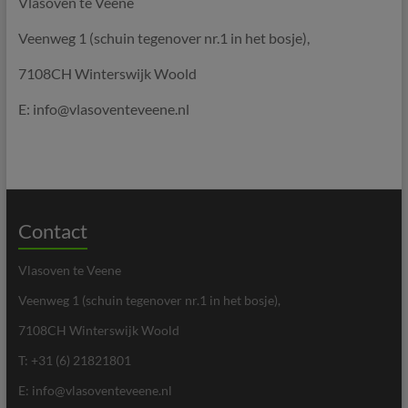
Vlasoven te Veene
Veenweg 1 (schuin tegenover nr.1 in het bosje),
7108CH Winterswijk Woold
E: info@vlasoventeveene.nl
Contact
Vlasoven te Veene
Veenweg 1 (schuin tegenover nr.1 in het bosje),
7108CH Winterswijk Woold
T: +31 (6) 21821801
E: info@vlasoventeveene.nl