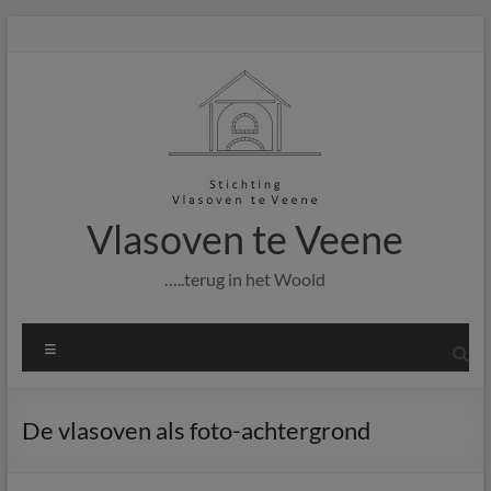
Ga
naar
de
inhoud
Vlasoven te Veene
…..terug in het Woold
Menu
De vlasoven als foto-achtergrond