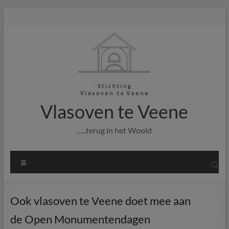
Ga
naar
de
inhoud
Vlasoven te Veene
…..terug in het Woold
Menu
Ook vlasoven te Veene doet mee aan
de Open Monumentendagen