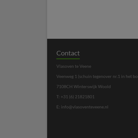
Contact
Vlasoven te Veene
Veenweg 1 (schuin tegenover nr.1 in het bos
7108CH Winterswijk Woold
T: +31 (6) 21821801
E: info@vlasoventeveene.nl