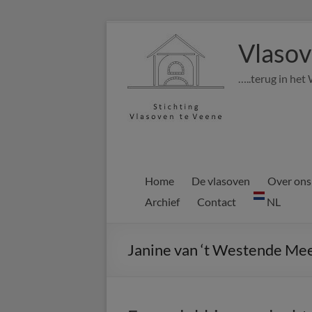
Ga
naar
Vlasov
de
inhoud
…..terug in het
Home
De vlasoven
Over ons
Archief
Contact
NL
Janine van ‘t Westende Me