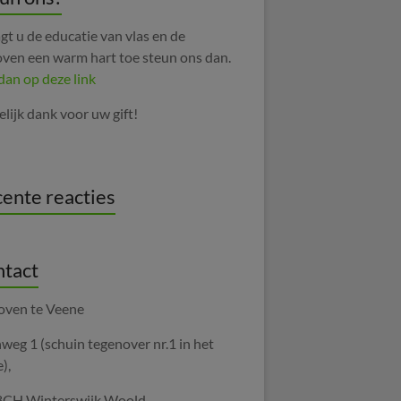
gt u de educatie van vlas en de
oven een warm hart toe steun ons dan.
 dan op deze link
elijk dank voor uw gift!
ente reacties
tact
oven te Veene
weg 1 (schuin tegenover nr.1 in het
),
CH Winterswijk Woold