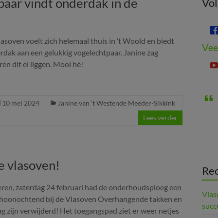
paar vindt onderdak in de
Vol
asoven voelt zich helemaal thuis in ‘t Woold en biedt
Vee
rdak aan een gelukkig vogelechtpaar. Janine zag
ren dit ei liggen. Mooi hé!
10 mei 2024
Janine van ‘t Westende Meeder-Sikkink
Lees verder
e vlasoven!
Rec
eren, zaterdag 24 februari had de onderhoudsploeg een
Vlas
hoonochtend bij de Vlasoven Overhangende takken en
succ
g zijn verwijderd! Het toegangspad ziet er weer netjes