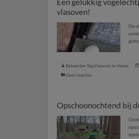
Een gelukkig vogelecht
vlasoven!
De vl
onde
giste
Beheerder Stg.Vlasoven te Veene
Geen reacties
Opschoonochtend bij d
Gist
opsc
opsla