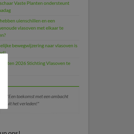
schaar Vaste Planten ondersteunt
madag
hebben uienschillen en een
enoude vlasoven met elkaar te
en?
elijke bewegwijzering naar vlasoven is
ed!
viteiten 2026 Stichting Vlasoven te
ne
"Een toekomst met een ambacht
uit het verleden!"
un ons!