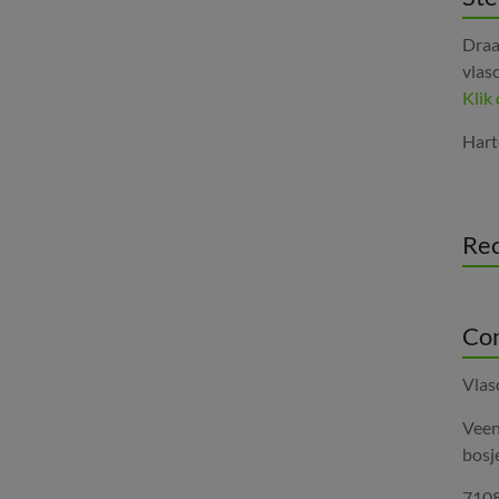
Draa
vlas
Klik
Hart
Rec
Con
Vlas
Veen
bosje
7108