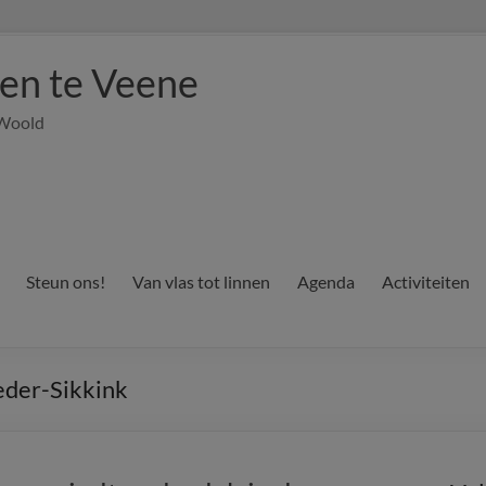
en te Veene
 Woold
Steun ons!
Van vlas tot linnen
Agenda
Activiteiten
eder-Sikkink