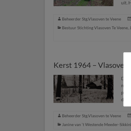
uit. 
Beheerder Stg.Vlasoven te Veene
Bestuur Stichting Vlasoven Te Veene
,
Kerst 1964 – Vlasoven
Dit k
mevr
plaa
door
Beheerder Stg.Vlasoven te Veene
Janine van ‘t Westende Meeder-Sikkin